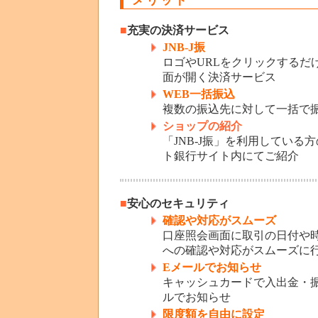
メリット
■
充実の決済サービス
JNB-J振
ロゴやURLをクリックするだ
面が開く決済サービス
WEB一括振込
複数の振込先に対して一括で
ショップの紹介
「JNB-J振」を利用してい
ト銀行サイト内にてご紹介
■
安心のセキュリティ
確認や対応がスムーズ
口座照会画面に取引の日付や
への確認や対応がスムーズに
Eメールでお知らせ
キャッシュカードで入出金・
ルでお知らせ
限度額を自由に設定