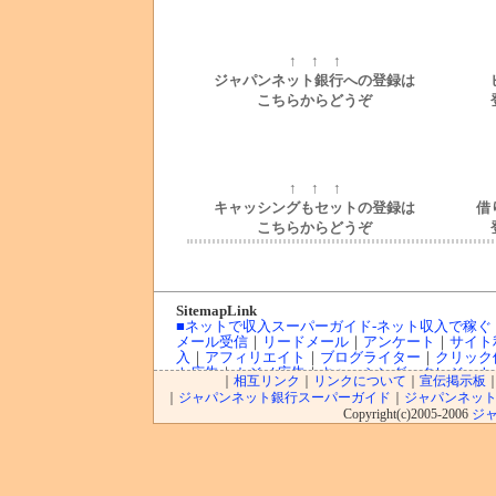
↑ ↑ ↑
ジャパンネット銀行への登録は
こちらからどうぞ
↑ ↑ ↑
キャッシングもセットの登録は
借
こちらからどうぞ
SitemapLink
■ネットで収入スーパーガイド-ネット収入で稼ぐ
メール受信
｜
リードメール
｜
アンケート
｜
サイト
入
｜
アフィリエイト
｜
ブログライター
｜
クリック
ト広告
｜
カジノ広告
｜
キャッシング・クレジット
｜
相互リンク
｜
リンクについて
｜
宣伝掲示板
インカジノ
｜
高収入バイトチャットレディー
｜
ト
｜
ジャパンネット銀行スーパーガイド
｜
ジャパンネット
FX（外貨投資）
｜
投資信託
｜
収入実績
｜
収入ブロ
Copyright(c)2005-2006
ジャ
｜
■オンラインカジノ☆スーパーガイド-インターネ
Playtech/プレイテック
｜
Random Logic/ランダ
ロゲーミング
｜
CryptoLogic/クリプトロジック
｜
インカジノニュース